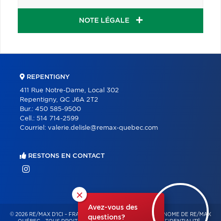
NOTE LÉGALE
REPENTIGNY
411 Rue Notre-Dame, Local 302
Repentigny, QC J6A 2T2
Bur.:
450 585-9500
Cell.:
514 714-2599
Courriel:
valerie.delisle@remax-quebec.com
RESTONS EN CONTACT
×
Avez-vous des
© 2026 RE/MAX D'ICI – FRANCHISÉ INDÉPENDANT ET AUTONOME DE RE/MAX
questions?